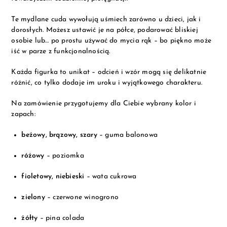
Te mydlane cuda wywołują uśmiech zarówno u dzieci, jak i
dorosłych. Możesz ustawić je na półce, podarować bliskiej
osobie lub… po prostu używać do mycia rąk – bo piękno może
iść w parze z funkcjonalnością.
Każda figurka to unikat – odcień i wzór mogą się delikatnie
różnić, co tylko dodaje im uroku i wyjątkowego charakteru.
Na zamówienie przygotujemy dla Ciebie wybrany kolor i
zapach:
beżowy, brązowy, szary
– guma balonowa
różowy
– poziomka
fioletowy, niebieski
– wata cukrowa
zielony
– czerwone winogrono
żółty
– pina colada