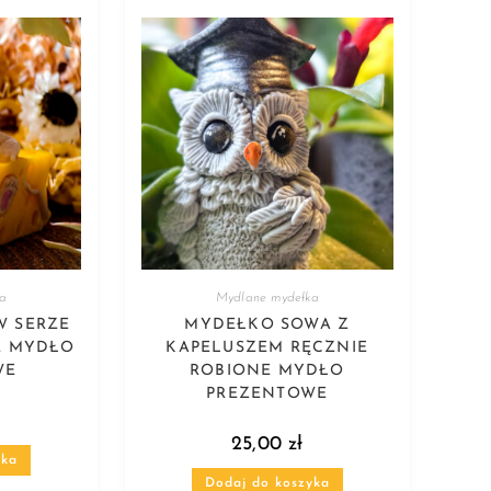
ka
Mydlane mydełka
W SERZE
MYDEŁKO SOWA Z
E MYDŁO
KAPELUSZEM RĘCZNIE
WE
ROBIONE MYDŁO
PREZENTOWE
25,00
zł
yka
Dodaj do koszyka