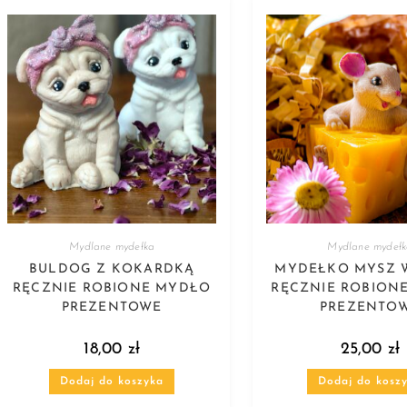
Mydlane mydełka
Mydlane mydeł
BULDOG Z KOKARDKĄ
MYDEŁKO MYSZ 
RĘCZNIE ROBIONE MYDŁO
RĘCZNIE ROBION
PREZENTOWE
PREZENTO
18,00
zł
25,00
zł
Dodaj do koszyka
Dodaj do kosz