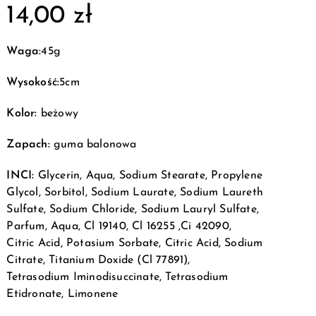
14,00
zł
Waga:
45g
Wysokość:
5cm
Kolor:
beżowy
Zapach:
guma balonowa
INCI:
Glycerin, Aqua, Sodium Stearate, Propylene
Glycol, Sorbitol, Sodium Laurate, Sodium Laureth
Sulfate, Sodium Chloride, Sodium Lauryl Sulfate,
Parfum, Aqua, Cl 19140, Cl 16255 ,Ci 42090,
Citric Acid, Potasium Sorbate, Citric Acid, Sodium
Citrate, Titanium Doxide (Cl 77891),
Tetrasodium Iminodisuccinate, Tetrasodium
Etidronate, Limonene