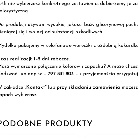
eśli nie wybierzesz konkretnego zestawienia, dobierzemy je 
olorystyczną.
o produkcji używam wysokiej jakości bazy glicerynowej pocho
ieniącej się i wolnej od substancji szkodliwych.
ydełka pakujemy w celofanowe woreczki z ozdobną kokardką
zas realizacji: 1–5 dni robocze.
asz wymarzone połączenie kolorów i zapachu? A może chcesz 
adzwoń lub napisz –
797 831 803
– z przyjemnością przygotuj
 zakładce
„Kontakt”
lub
przy składaniu zamówienia
możesz 
apach wybierasz.
PODOBNE PRODUKTY