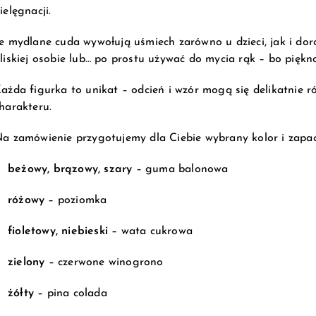
ielęgnacji.
e mydlane cuda wywołują uśmiech zarówno u dzieci, jak i dor
liskiej osobie lub… po prostu używać do mycia rąk – bo piękn
ażda figurka to unikat – odcień i wzór mogą się delikatnie r
harakteru.
a zamówienie przygotujemy dla Ciebie wybrany kolor i zapac
beżowy, brązowy, szary
– guma balonowa
różowy
– poziomka
fioletowy, niebieski
– wata cukrowa
zielony
– czerwone winogrono
żółty
– pina colada