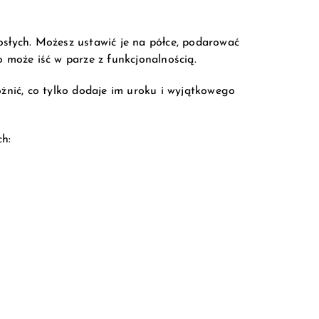
osłych. Możesz ustawić je na półce, podarować
o może iść w parze z funkcjonalnością.
óżnić, co tylko dodaje im uroku i wyjątkowego
h: