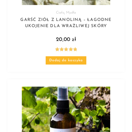
Ciało
,
Mydła
GARŚĆ ZIÓŁ Z LANOLINĄ – ŁAGODNE
UKOJENIE DLA WRAŻLIWEJ SKÓRY
20,00
zł
Oceniono
Dodaj do koszyka
5.00
na 5