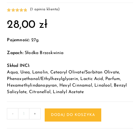
(
1
opinia klienta)
Oceniony
1
28,00
zł
5.00
na 5 na
podstawie
oceny
klienta
Pojemność:
27g.
Zapach:
Słodka Brzoskwinia
Skład INCI:
Aqua, Urea, Lanolin, Cetearyl Olivate/Sorbitan Olivate,
Phenoxyethanol/Ethylhexylglycerin, Lactic Acid, Parfum,
Hexamethylindanopyran, Hexyl Cinnamal, Linalool, Benzyl
Salicylate, Citronellol, Linalyl Acetate
-
+
DODAJ DO KOSZYKA