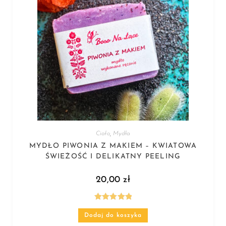
Ciało
,
Mydła
MYDŁO PIWONIA Z MAKIEM – KWIATOWA
ŚWIEŻOŚĆ I DELIKATNY PEELING
20,00
zł
Oceniono
Dodaj do koszyka
5.00
na 5